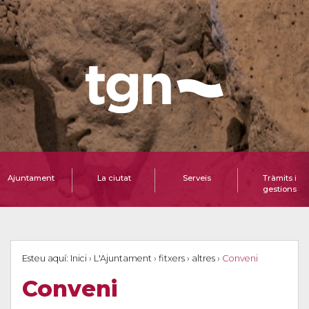
Ajuntament
La ciutat
Serveis
Tràmits i
gestions
Esteu aquí:
Inici
›
L'Ajuntament
›
fitxers
›
altres
›
Conveni
Conveni