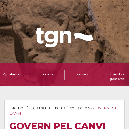
Ajuntament
La ciutat
Serveis
Tràmits i
gestions
Esteu aquí:
Inici
›
L'Ajuntament
›
fitxers
›
altres
›
GOVERN PEL
CANVI
GOVERN PEL CANVI