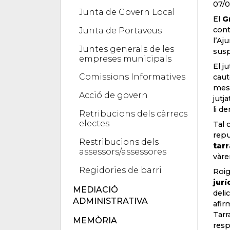
07/0
Junta de Govern Local
El
G
cont
Junta de Portaveus
l’Aj
Juntes generals de les
susp
empreses municipals
El j
Comissions Informatives
caut
mesu
Acció de govern
jutj
li d
Retribucions dels càrrecs
electes
Tal 
repu
Restribucions dels
tar
assessors/assessores
vàre
Regidories de barri
Roig
jurí
MEDIACIÓ
deli
ADMINISTRATIVA
afir
Tarr
MEMÒRIA
resp