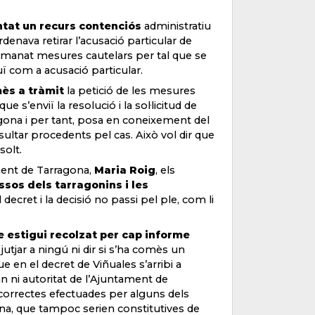
tat un recurs contenciós
administratiu
rdenava retirar l’acusació particular de
emanat mesures cautelars per tal que se
uï com a acusació particular.
ès a tràmit
la petició de les mesures
s’enviï la resolució i la sol·licitud de
agona i per tant, posa en coneixement del
ultar procedents pel cas. Això vol dir que
solt.
ment de Tarragona,
Maria Roig
, els
ssos dels tarragonins i les
decret i la decisió no passi pel ple, com li
 estigui recolzat per cap informe
jutjar a ningú ni dir si s’ha comès un
ue en el decret de Viñuales s’arribi a
an ni autoritat de l’Ajuntament de
correctes efectuades per alguns dels
ona, que tampoc serien constitutives de