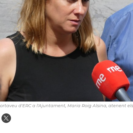
ortaveu d'ERC a l'Ajuntament, Maria Roig Alsina, atenent el