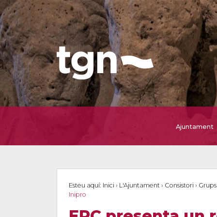
Ajuntament
Esteu aquí:
Inici
›
L'Ajuntament
›
Consistori
›
Grups
Inipro
ERC presenta un re