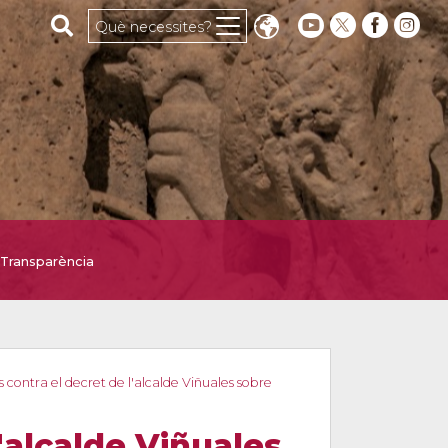
Cerca al web
Què necessites?
Transparència
 contra el decret de l'alcalde Viñuales sobre
'alcalde Viñuales