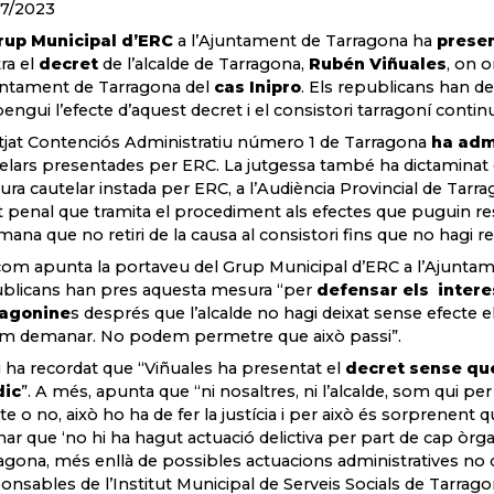
7/2023
rup Municipal d’ERC
a l’Ajuntament de Tarragona ha
presen
ra el
decret
de l’alcalde de Tarragona,
Rubén Viñuales
, on o
untament de Tarragona del
cas Inipro
. Els republicans han d
engui l’efecte d’aquest decret i el consistori tarragoní contin
utjat Contenciós Administratiu número 1 de Tarragona
ha adm
elars presentades per ERC. La jutgessa també ha dictaminat que 
ra cautelar instada per ERC, a l’Audiència Provincial de Tarr
at penal que tramita el procediment als efectes que puguin res
emana que no retiri de la causa al consistori fins que no hagi re
com apunta la portaveu del Grup Municipal d’ERC a l’Ajunta
blicans han pres aquesta mesura “per
defensar els intere
ragonine
s després que l’alcalde no hagi deixat sense efecte el 
m demanar. No podem permetre que això passi”.
 ha recordat que “Viñuales ha presentat el
decret sense que
dic
”. A més, apunta que “ni nosaltres, ni l’alcalde, som qui per 
cte o no, això ho ha de fer la justícia i per això és sorprenent q
mar que ‘no hi ha hagut actuació delictiva per part de cap òrg
agona, més enllà de possibles actuacions administratives no 
onsables de l’Institut Municipal de Serveis Socials de Tarrag