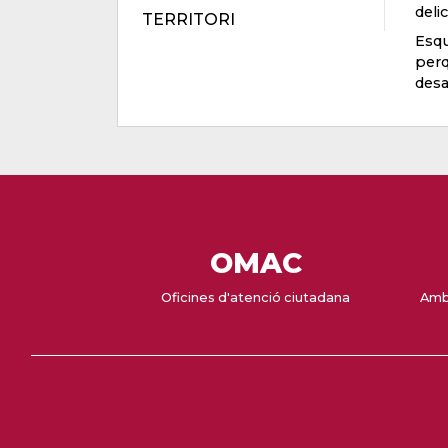
delic
TERRITORI
Esqu
perq
desa
OMAC
Oficines d'atenció ciutadana
Amb