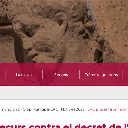
La ciutat
Serveis
Tràmits i gestions
 municipals
›
Grup Municipal ERC
›
Notícies 2023
›
ERC presenta un recurs
curs contra el decret de l