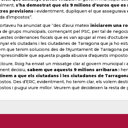
alment,
s’ha demostrat que els 9 milions d’euros que es 
res previsions
i evidentment, dupliquen el que assegurava e
da d’impostos”.
ortaveu ha anunciat que “des d’avui mateix
iniciarem una r
a de grups municipals, començant pel PSC, per tal de negoci
uestes ordenances fiscals que es van apujar al mes d'octubr
nyar els ciutadans i les ciutadanes de Tarragona que ja ho 
m que tenim solucions des de l'Ajuntament de Tarragona per
mprescindible que aquesta pujada abusiva d'aquests imposto
cloure, Roig ha enviat un missatge clar al govern municipal i 
ent decisiu,
sabem que aquests 9 milions arribaran
i hem
inem a que els ciutadans i les ciutadanes de Tarragona
stos. Des d’ERC, evidentment, ho tenim clar, els volem desti
stos i pugui viure millor. Veurem què decideixen la resta de