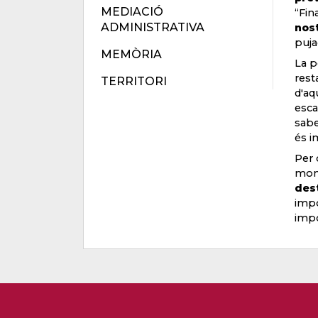
MEDIACIÓ
“Fin
ADMINISTRATIVA
nost
puja
MEMÒRIA
La p
rest
TERRITORI
d'aq
esca
sabe
és i
Per 
mom
dest
impo
impo