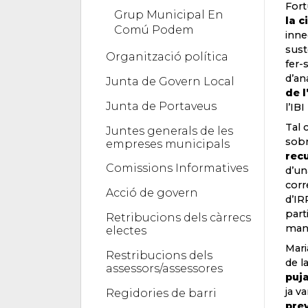
Fort
Grup Municipal En
la c
Comú Podem
inne
sust
Organització política
fer-
d’an
Junta de Govern Local
de 
Junta de Portaveus
l’IB
Tal 
Juntes generals de les
sobr
empreses municipals
rec
Comissions Informatives
d’un
corr
Acció de govern
d’IR
part
Retribucions dels càrrecs
mani
electes
Mari
Restribucions dels
de l
assessors/assessores
puja
ja v
Regidories de barri
pre