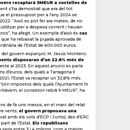
overn recaptarà 5MEUR a costelles de
ment s’ha demostrat que era del tot
 que el pressupost per a l’any 2024 se
 2022. “Això es pot fer ara mateix, de no
tilitzar per a despesa corrent i hauran
bancs”, ha afegit. Un exemple d’això és
cas
 que ha rebaixat la pujada aprovada de
ordinària de l’Estat de 600.000 euros.
a del govern espanyol, M. Jesús Montero,
ments disposaran d’un 22.6% més de
pecte al 2023. En aquest anunci es parla
s d’euros, dels quals a Tarragona li
021, l’Estat va recaptar un 32,8% més
 “Són impostos dels quals l’Ajuntament hi
mentàvem, el consistori rebrà 9 MEUR”, ha
ns de fa uns mesos, en el marc del relat
re vents,
el govern proposava una
vat amb els vots d’ECP i Junts), des d'ERC
part de l’Estat.
Els republicans
a seria entre 3 i 4 milions, com a màxim.