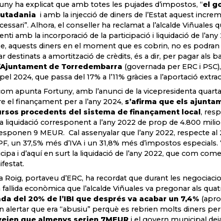
uny ha explicat que amb totes les pujades d’impostos, “
el g
iutadania
i amb la injecció de diners de l’Estat aquest incre
cessari”. Alhora, el conseller ha reclamat a l’alcalde Viñuales
enti amb la incorporació de la participació i liquidació de l’any
se, aquests diners en el moment que es cobrin, no es podran u
ar destinats a amortització de crèdits, és a dir, per pagar als 
l’Ajuntament de Torredembarra
(governada per ERC i PSC),
I pel 2024, que passa del 17% a l’11% gràcies a l’aportació extra
com apunta Fortuny, amb l’anunci de la vicepresidenta quart
e el finançament per a l’any 2024,
s’afirma que els ajunta
ursos procedents del sistema de finançament local
, res
a liquidació corresponent a l’any 2022 de prop de 4.800 milion
esponen 9 MEUR. Cal assenyalar que l’any 2022, respecte al 2
PF, un 37,5% més d’IVA i un 31,8% més d’impostos especials.
icipa i d’aquí en surt la liquidació de l’any 2022, que com co
festat.
a Roig, portaveu d’ERC, ha recordat que durant les negociacio
a fallida econòmica que l’alcalde Viñuales va pregonar als quat
da del 20% de l’IBI que després va acabar un 7,4%
(apro
an alertar que era “abusiu” perquè es rebrien molts diners per 
veien que almenys serien 7MEUR
i el govern municipal dei