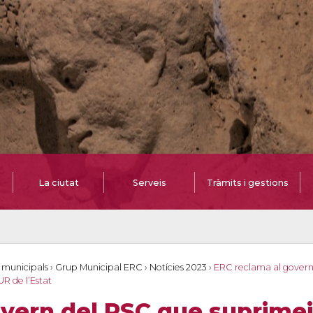
La ciutat
Serveis
Tràmits i gestions
 municipals
›
Grup Municipal ERC
›
Notícies 2023
›
ERC reclama al govern
R de l’Estat
vern del PSC que suprimei