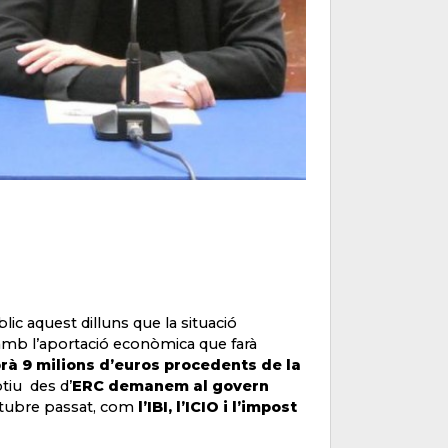
ic aquest dilluns que la situació
amb l’aportació econòmica que farà
rà 9 milions d’euros procedents de la
otiu des d’
ERC demanem al govern
ctubre passat, com
l’IBI, l’ICIO i l’impost