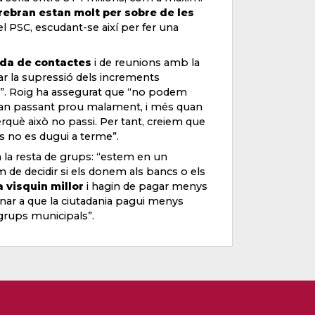
rebran estan molt per sobre de les
l PSC, escudant-se així per fer una
oda de contactes
i de reunions amb la
ar la supressió dels increments
e”. Roig ha assegurat que “no podem
estan passant prou malament, i més quan
què això no passi. Per tant, creiem que
s no es dugui a terme”.
a la resta de grups: “estem en un
 de decidir si els donem als bancs o els
 visquin millor
i hagin de pagar menys
nar a que la ciutadania pagui menys
 grups municipals”.