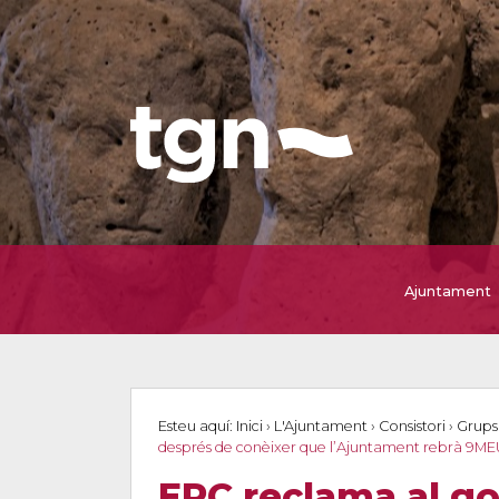
Ajuntament
Esteu aquí:
Inici
›
L'Ajuntament
›
Consistori
›
Grups
després de conèixer que l’Ajuntament rebrà 9MEU
ERC reclama al go