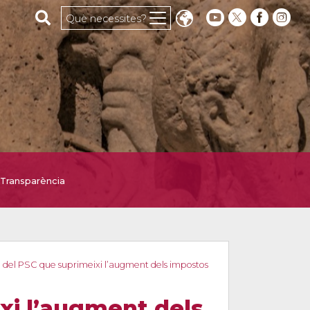
Cerca al web
Què necessites?
Transparència
 del PSC que suprimeixi l’augment dels impostos
xi l’augment dels