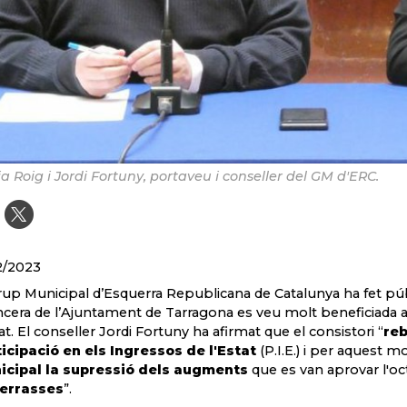
a Roig i Jordi Fortuny, portaveu i conseller del GM d'ERC.
2/2023
rup Municipal d’Esquerra Republicana de Catalunya ha fet públ
ncera de l’Ajuntament de Tarragona es veu molt beneficiada 
tat. El conseller Jordi Fortuny ha afirmat que el consistori “
reb
icipació en els Ingressos de l'Estat
(P.I.E.) i per aquest m
icipal la supressió dels augments
que es van aprovar l'o
terrasses
”.