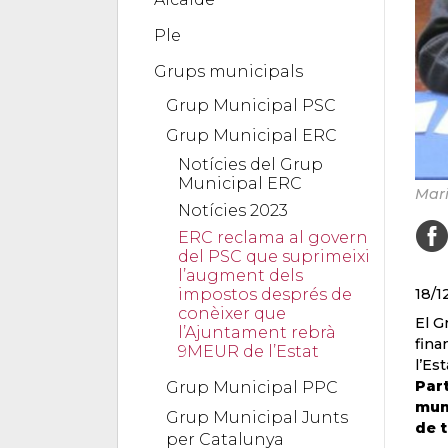
Ple
Grups municipals
Grup Municipal PSC
Grup Municipal ERC
Notícies del Grup
Municipal ERC
Mari
Notícies 2023
ERC reclama al govern
del PSC que suprimeixi
l’augment dels
impostos després de
18/1
conèixer que
El G
l’Ajuntament rebrà
fina
9MEUR de l’Estat
l’Es
Part
Grup Municipal PPC
mun
Grup Municipal Junts
de 
per Catalunya