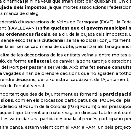
 dinàmica i ja hi ha veus que s'han alçat per queixar-se. Un c
pujada dels impostos
, ja que moltes associacions i federaci
la manca de diàleg.
ederació d'Associacions de Veïns de Tarragona (FAVT) i la Fede
vant (FAVLLEVANT)
s'ha queixat que el govern municipal n
es ordenances fiscals
, és a dir, de la pujada dels impostos
, sense escoltar a la ciutadania i sense explorar conjuntament
ue fa és, sense cap mena de dubte, penalitzar als tarragonins i
altra de les decepcions de les entitats veïnals, entre moltes a
sió, de forma
unilateral
, de canviar la zona taronja d'estacio
i del Port per passar a ser verda. Això s'ha fet
sense consulta
a vegades s'han de prendre decisions que no agraden a totho
rendre decisions, per això està al capdavant de l'Ajuntament,
nió de l'entitat veïnal.
mportant que des de l'Ajuntament es fomenti la
participació
isions
, com en els processos participatius del POUM, del pla i
delació al Fòrum de la Colònia (Parq Fòrum) o els pressupost
aquest ajuntament ara mateix vagi en direcció totalment contrà
it es va buidar una partida destinada al procés participatiu 
altra banda, estem veient com el PAM a PAM, un dels projecte