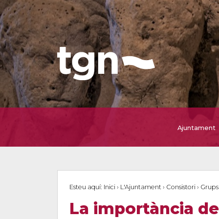
Ajuntament
Esteu aquí:
Inici
›
L'Ajuntament
›
Consistori
›
Grups
La importància de