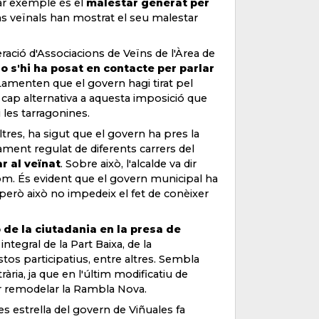
lar exemple és el
malestar generat per
ons veïnals han mostrat el seu malestar
ració d'Associacions de Veïns de l'Àrea de
o s'hi ha posat en contacte per parlar
. Lamenten que el govern hagi tirat pel
 cap alternativa a aquesta imposició que
 les tarragonines.
ltres, ha sigut que el govern ha pres la
nament regulat de diferents carrers del
r al veïnat
. Sobre això, l'alcalde va dir
m. És evident que el govern municipal ha
 però això no impedeix el fet de conèixer
 de la ciutadania en la presa de
ntegral de la Part Baixa, de la
os participatius, entre altres. Sembla
ria, ja que en l'últim modificatiu de
per remodelar la Rambla Nova.
s estrella del govern de Viñuales fa