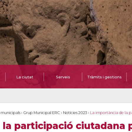
La ciutat
Serveis
Tràmits i gestions
 municipals
›
Grup Municipal ERC
›
Notícies 2023
›
La importància de la p
 la participació ciutadana