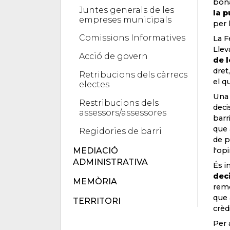
bona
Juntes generals de les
la 
empreses municipals
per 
Comissions Informatives
La F
Lle
Acció de govern
de l
dret
Retribucions dels càrrecs
el q
electes
Una 
Restribucions dels
deci
assessors/assessores
barr
que 
Regidories de barri
de p
MEDIACIÓ
l'opi
ADMINISTRATIVA
És i
dec
MEMÒRIA
remo
que 
TERRITORI
crèd
Per 