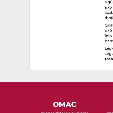
aigü
això
acab
d'in
Qual
això
feta
barri
Les 
segu
tres
OMAC