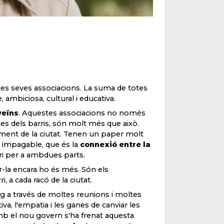
i les seves associacions. La suma de totes
 ambiciosa, cultural i educativa.
veïns
. Aquestes associacions no només
tes dels barris, són molt més que això.
ment de la ciutat. Tenen un paper molt
ió impagable, que és la
connexió entre la
ri per a ambdues parts.
ar-la encara ho és més. Són els
, a cada racó de la ciutat.
leg a través de moltes reunions i moltes
iva, l'empatia i les ganes de canviar les
b el nou govern s'ha frenat aquesta