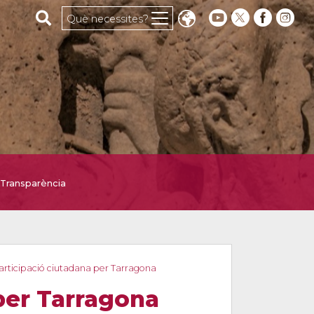
Cerca al web
Què necessites?
Transparència
articipació ciutadana per Tarragona
 per Tarragona