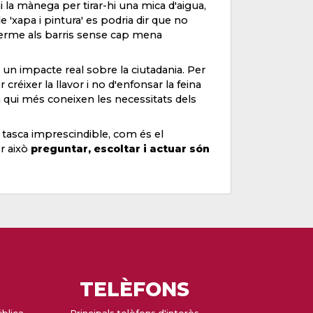
 la mànega per tirar-hi una mica d'aigua,
 'xapa i pintura' es podria dir que no
 terme als barris sense cap mena
 un impacte real sobre la ciutadania. Per
er créixer la llavor i no d'enfonsar la feina
 qui més coneixen les necessitats dels
a tasca imprescindible, com és el
er això
preguntar, escoltar i actuar són
TELÈFONS