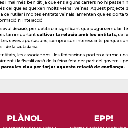
es i mai més ben dit, ja que ens alguns carrers no hi passen ni
 és del que es queixen molts veïns i veïnes. Aquest projecte de
a de rutllar i moltes entitats veïnals lamenten que es porta
formació ni interacció.
sevol decisió, per petita o insignificant que pugui semblar, té
 és tan important
cultivar la relació amb les entitats
, de f
. Les seves aportacions, sempre són interessants perquè són
s i de la ciutadania.
entitats, les associacions i les federacions porten a terme un
iment i la fiscalització de la feina feta per part del govern, i p
 paraules clau per forjar aquesta relació de confiança.
PLÀNOL
EPP!