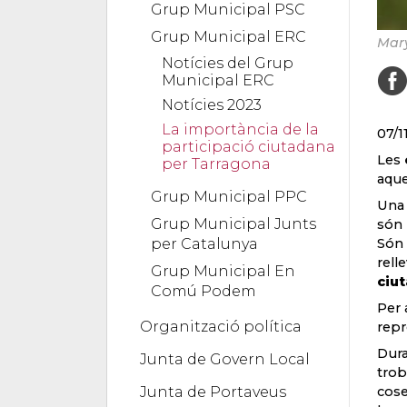
Grup Municipal PSC
Grup Municipal ERC
Mary
Notícies del Grup
Municipal ERC
Notícies 2023
La importància de la
07/1
participació ciutadana
Les
per Tarragona
aque
Grup Municipal PPC
Una 
Grup Municipal Junts
són 
per Catalunya
Són 
rell
Grup Municipal En
ciut
Comú Podem
Per 
Organització política
repr
Dura
Junta de Govern Local
trob
Junta de Portaveus
cose