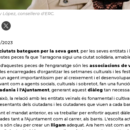
 López, consellera d'ERC.
1/2023
ciutats bateguen per la seva gent
, per les seves entitats 
stes peces fa que Tarragona sigui una ciutat solidària, amable,
d'aquestes peces de l'engranatge són les
associacions de 
les encarregades d'organitzar les setmanes culturals i les fes
un agent importantíssim per al creixement i el desenvolupa
evant com a agents socials, culturals i sobretot, fan una func
adania i l'Ajuntament
, generant aquest
diàleg
tan necessa
això, la relació amb les entitats veïnals és fonamental i cultiv
esentants dels ciutadans i les ciutadanes que viuen a cada barri
nt el mandat anterior, es va treballar per enfortir aquest dià
ades tant a l'Ajuntament com al carrer, als barris. L'escolta act
s són clau per crear un
lligam
adequat. Ara hem vist com am