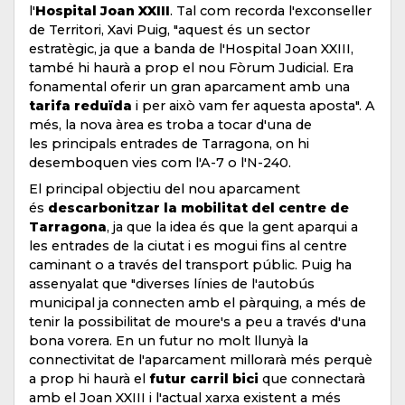
l'
Hospital Joan XXIII
. Tal com recorda l'exconseller
de Territori, Xavi Puig, "aquest és un sector
estratègic, ja que a banda de l'Hospital Joan XXIII,
també hi haurà a prop el nou Fòrum Judicial. Era
fonamental oferir un gran aparcament amb una
tarifa reduïda
i per això vam fer aquesta aposta". A
més, la nova àrea es troba a tocar d'una de
les principals entrades de Tarragona, on hi
desemboquen vies com l'A-7 o l'N-240.
El principal objectiu del nou aparcament
és
descarbonitzar la mobilitat del centre de
Tarragona
, ja que la idea és que la gent aparqui a
les entrades de la ciutat i es mogui fins al centre
caminant o a través del transport públic. Puig ha
assenyalat que "diverses línies de l'autobús
municipal ja connecten amb el pàrquing, a més de
tenir la possibilitat de moure's a peu a través d'una
bona vorera. En un futur no molt llunyà la
connectivitat de l'aparcament millorarà més perquè
a prop hi haurà el
futur carril bici
que connectarà
amb el Joan XXIII i l'actual xarxa existent a més