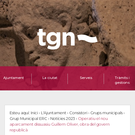
Ajuntament
La ciutat
Serveis
Tràmits i
gestions
Esteu aquí:
Inici
›
L'Ajuntament
›
Consistori
›
Grups municipals
›
Grup Municipal ERC
›
Notícies 2023
›
Operatiu el nou
aparcament dissuasiu Guillem Oliver, obra del govern
republicà