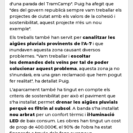
d'una parada del TramCamp". Puig ha afegit que
"des del govern republicà sempre vam treballar els
projectes de ciutat amb els valors de la cohesió i
sostenibilitat, aquest projecte n'és un nou
exemple".
Els treballs també han servit per
canalitzar les
aigües pluvials provinents de l'A-7
i que
inundaven aquesta zona causant diversos
problemes. "Vam treballar i
escoltar
les demandes dels veïns per tal de poder
solucionar aquest problema
, aquesta zona ja no
s'inundarà, era una gran reclamació que hem pogut
fer realitat", ha detallat Puig.
L'aparcament també ha tingut en compte els
criteris de sostenibilitat per això el paviment que
s'ha instal·lat permet
drenar les aigües pluvials
perquè es filtrin al subsol
. A banda s'ha instal·lat
nou arbrat
per un confort tèrmic i
il·luminació
LED
de baix consum. Les obres han tingut un cost
de prop de 400.000€, el 90% de l'obra ha estat