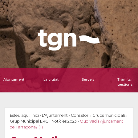
Ajuntament
La ciutat
Serveis
Tràmits i
gestions
Esteu aquí:
Inici
›
L'Ajuntament
›
Consistori
›
Grups municipals
›
Grup Municipal ERC
›
Notícies 2023
›
Quo Vadis Ajuntament
de Tarragona? (II)