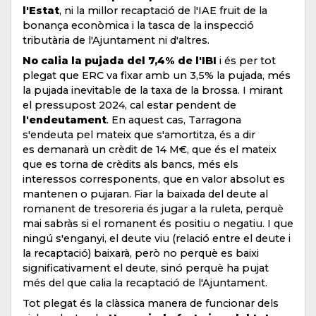
l'Estat
, ni la millor recaptació de l'IAE fruit de la
bonança econòmica i la tasca de la inspecció
tributària de l'Ajuntament ni d'altres.
No calia la pujada del 7,4% de l'IBI
i és per tot
plegat que ERC va fixar amb un 3,5% la pujada, més
la pujada inevitable de la taxa de la brossa. I mirant
el pressupost 2024, cal estar pendent de
l'endeutament
. En aquest cas, Tarragona
s'endeuta pel mateix que s'amortitza, és a dir
es demanarà un crèdit de 14 M€, que és el mateix
que es torna de crèdits als bancs, més els
interessos corresponents, que en valor absolut es
mantenen o pujaran. Fiar la baixada del deute al
romanent de tresoreria és jugar a la ruleta, perquè
mai sabràs si el romanent és positiu o negatiu. I que
ningú s'enganyi, el deute viu (relació entre el deute i
la recaptació) baixarà, però no perquè es baixi
significativament el deute, sinó perquè ha pujat
més del que calia la recaptació de l'Ajuntament.
Tot plegat és la clàssica manera de funcionar dels