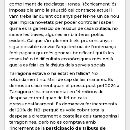
compliment de reciclatge i renda. Tècnicament, és
impossible amb la situació del contracte actual i
vam treballar durant dos anys per fer-ne un de nou
que implica novetats per poder controlar i saber
quina és la generació de residus de cada ciutadà, no
sense les traves, algunes amb interès polític
evident. Cal que s'implementi els pròxims anys i
sigui possible canviar l'arquitectura de l'ordenança,
fent pagar a qui més genera i bonificant qui fa les
coses bé o té dificultats econòmiques més enllà
que ja es feia i es fa d'ajuts dels serveis socials.
Tarragona estava o ha estat en fallida? No,
rotundament no. Mai i de cap de les maneres. Es
demostra clarament quan el pressupost pel 2024 a
Tarragona s'ha incrementat en 14 milions de
despesa corrent quan de fet no calia
pressupostàriament. Es demanava fer increments
del 20% de l'IBI perquè es volia cobrir tota la
despesa a directament a costelles dels tarragonins i
tarragonines, però no es comptava amb
l'increment de la
participació de tributs de