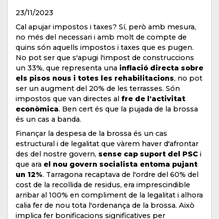
23/11/2023
Cal apujar impostos i taxes? Sí, però amb mesura,
no més del necessari i amb molt de compte de
quins són aquells impostos i taxes que es pugen.
No pot ser que s'apugi l'impost de construccions
un 33%, que representa una
inflació directa sobre
els pisos nous i totes les rehabilitacions
, no pot
ser un augment del 20% de les terrasses. Són
impostos que van directes al
fre de l'activitat
econòmica
. Ben cert és que la pujada de la brossa
és un cas a banda.
Finançar la despesa de la brossa és un cas
estructural i de legalitat que vàrem haver d'afrontar
des del nostre govern,
sense cap suport del PSC
i
que ara
el nou govern socialista entoma pujant
un 12%
. Tarragona recaptava de l'ordre del 60% del
cost de la recollida de residus, era imprescindible
arribar al 100% en compliment de la legalitat i alhora
calia fer de nou tota l'ordenança de la brossa. Això
implica fer bonificacions significatives per