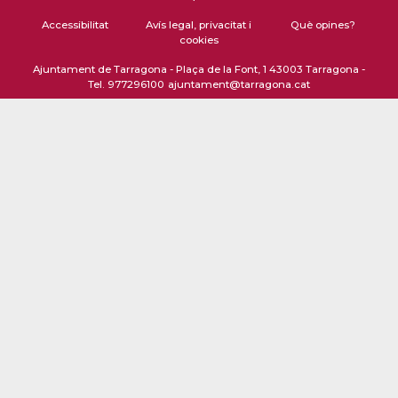
Accessibilitat
Avís legal, privacitat i
Què opines?
cookies
Ajuntament de Tarragona - Plaça de la Font, 1 43003 Tarragona -
Tel. 977296100
ajuntament@tarragona.cat