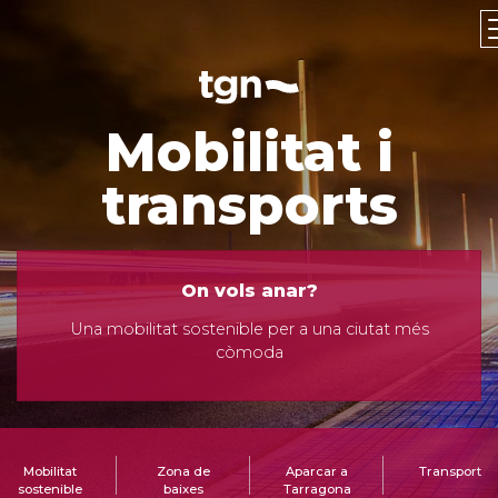
Mobilitat i
transports
On vols anar?
Una mobilitat sostenible per a una ciutat més
còmoda
Mobilitat
Zona de
Aparcar a
Transport
sostenible
baixes
Tarragona