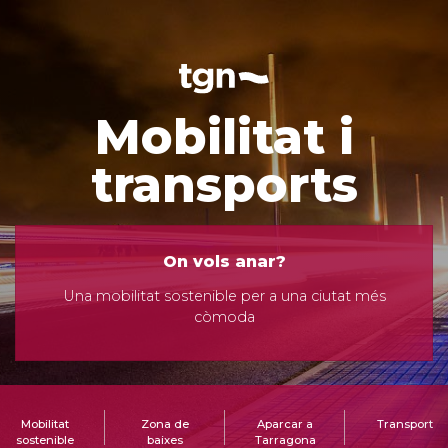
Mobilitat i
transports
On vols anar?
Una mobilitat sostenible per a una ciutat més
còmoda
Mobilitat
Zona de
Aparcar a
Transport
sostenible
baixes
Tarragona