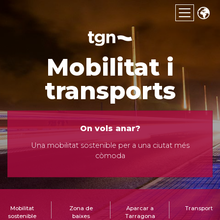
Mobilitat i
transports
On vols anar?
Una mobilitat sostenible per a una ciutat més
còmoda
Mobilitat
Zona de
Aparcar a
Transport
sostenible
baixes
Tarragona