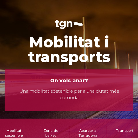
Mobilitat i
transports
On vols anar?
Una mobilitat sostenible per a una ciutat més
còmoda
Mobilitat
Zona de
Aparcar a
Transport
sostenible
baixes
Tarragona