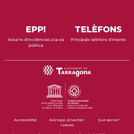
EPP!
TELÈFONS
Avisa'ns d'incidències a la via
Principals telèfons d'interès
pública
Accessibilitat
Avís legal, privacitat i
Què opines?
cookies