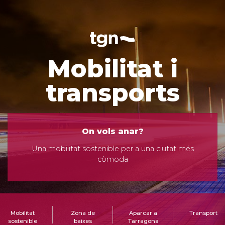
Mobilitat i
transports
On vols anar?
Una mobilitat sostenible per a una ciutat més
còmoda
Mobilitat
Zona de
Aparcar a
Transport
sostenible
baixes
Tarragona