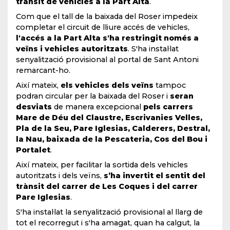
trànsit de vehicles a la Part Alta
.
Com que el tall de la baixada del Roser impedeix
completar el circuit de lliure accés de vehicles,
l'accés a la Part Alta s'ha restringit només a
veïns i vehicles autoritzats
. S'ha instal·lat
senyalització provisional al portal de Sant Antoni
remarcant-ho.
Així mateix,
els vehicles dels veïns
tampoc
podran circular per la baixada del Roser i
seran
desviats
de manera excepcional
pels carrers
Mare de Déu del Claustre, Escrivanies Velles,
Pla de la Seu, Pare Iglesias, Calderers, Destral,
la Nau, baixada de la Pescateria, Cos del Bou i
Portalet
.
Així mateix, per facilitar la sortida dels vehicles
autoritzats i dels veïns,
s’ha invertit el sentit del
trànsit del carrer de Les Coques i del carrer
Pare Iglesias
.
S'ha instal·lat la senyalització provisional al llarg de
tot el recorregut i s'ha amagat, quan ha calgut, la