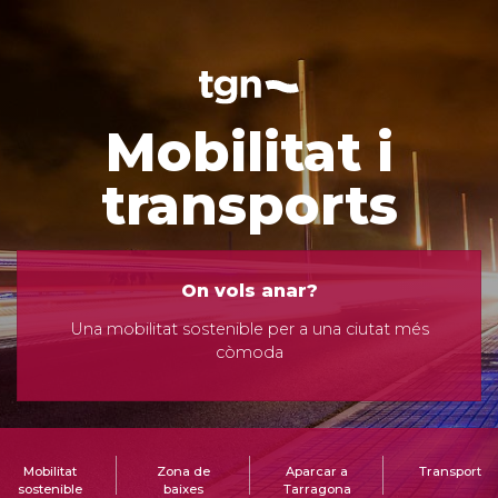
Mobilitat i
transports
On vols anar?
Una mobilitat sostenible per a una ciutat més
còmoda
Mobilitat
Zona de
Aparcar a
Transport
sostenible
baixes
Tarragona