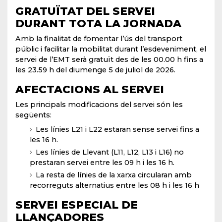
GRATUÏTAT DEL SERVEI
DURANT TOTA LA JORNADA
Amb la finalitat de fomentar l’ús del transport
públic i facilitar la mobilitat durant l’esdeveniment, el
servei de l’EMT serà gratuït des de les 00.00 h fins a
les 23.59 h del diumenge 5 de juliol de 2026.
AFECTACIONS AL SERVEI
Les principals modificacions del servei són les
següents:
Les línies L21 i L22 estaran sense servei fins a
les 16 h.
Les línies de Llevant (L11, L12, L13 i L16) no
prestaran servei entre les 09 h i les 16 h.
La resta de línies de la xarxa circularan amb
recorreguts alternatius entre les 08 h i les 16 h
SERVEI ESPECIAL DE
LLANÇADORES