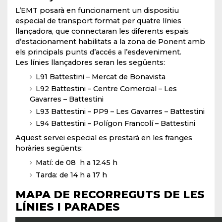
L’EMT posarà en funcionament un dispositiu
especial de transport format per quatre línies
llançadora, que connectaran les diferents espais
d’estacionament habilitats a la zona de Ponent amb
els principals punts d’accés a l’esdeveniment.
Les línies llançadores seran les següents:
L91 Battestini – Mercat de Bonavista
L92 Battestini – Centre Comercial – Les
Gavarres – Battestini
L93 Battestini – PP9 – Les Gavarres – Battestini
L94 Battestini – Polígon Francolí – Battestini
Aquest servei especial es prestarà en les franges
horàries següents:
Matí: de 08 h a 12.45 h
Tarda: de 14 h a 17 h
MAPA DE RECORREGUTS DE LES
LÍNIES I PARADES