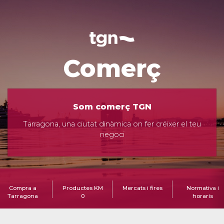
Comerç
Som comerç TGN
Tarragona, una ciutat dinàmica on fer créixer el teu
negoci
Compra a
Productes KM
Mercats i fires
Normativa i
Tarragona
0
horaris