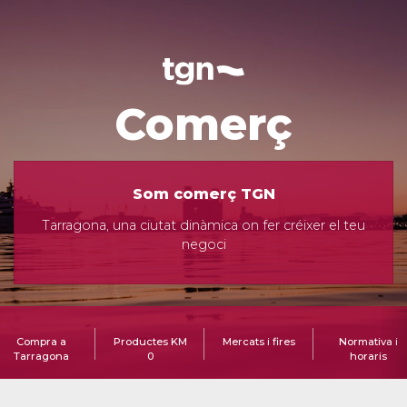
Comerç
Som comerç TGN
Tarragona, una ciutat dinàmica on fer créixer el teu
negoci
Compra a
Productes KM
Mercats i fires
Normativa i
Tarragona
0
horaris