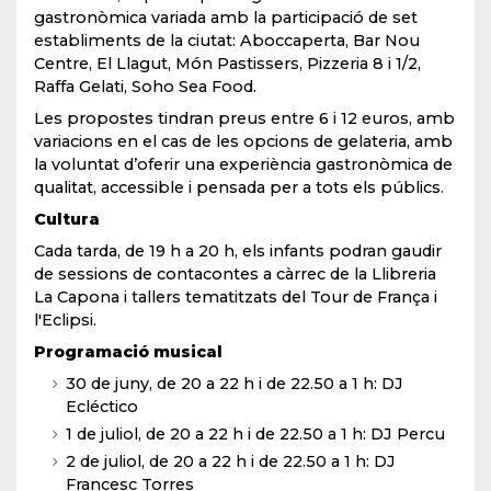
gastronòmica variada amb la participació de set
establiments de la ciutat: Aboccaperta, Bar Nou
Centre, El Llagut, Món Pastissers, Pizzeria 8 i 1/2,
Raffa Gelati, Soho Sea Food.
Les propostes tindran preus entre 6 i 12 euros, amb
variacions en el cas de les opcions de gelateria, amb
la voluntat d’oferir una experiència gastronòmica de
qualitat, accessible i pensada per a tots els públics.
Cultura
Cada tarda, de 19 h a 20 h, els infants podran gaudir
de sessions de contacontes a càrrec de la Llibreria
La Capona i tallers tematitzats del Tour de França i
l'Eclipsi.
Programació musical
30 de juny, de 20 a 22 h i de 22.50 a 1 h: DJ
Ecléctico
1 de juliol, de 20 a 22 h i de 22.50 a 1 h: DJ Percu
2 de juliol, de 20 a 22 h i de 22.50 a 1 h: DJ
Francesc Torres