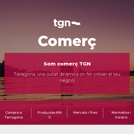
Comerç
Som comerç TGN
Tarragona, una ciutat dinàmica on fer créixer el teu
negoci
Compra a
Productes KM
Mercats i fires
Normativa i
Tarragona
0
horaris