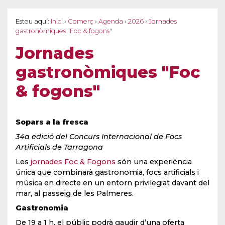
Esteu aquí:
Inici
›
Comerç
›
Agenda
›
2026
›
Jornades
gastronòmiques "Foc & fogons"
Jornades
gastronòmiques "Foc
& fogons"
Sopars a la fresca
34a edició del Concurs Internacional de Focs
Artificials de Tarragona
Les
jornades Foc & Fogons
són una experiència
única que combinarà gastronomia, focs artificials i
música en directe en un entorn privilegiat davant del
mar, al passeig de les Palmeres.
Gastronomia
De 19 a 1 h, el públic podrà gaudir d’una oferta