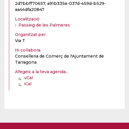
2d7bbff70657, a91b335e-037d-459d-b529-
aa44dfa20847
Localització
Passeig de les Palmeres
Organitzat per
Via T
Hi col·labora
Conselleria de Comerç de l'Ajuntament de
Tarragona
Afegeix a la teva agenda...
vCal
iCal