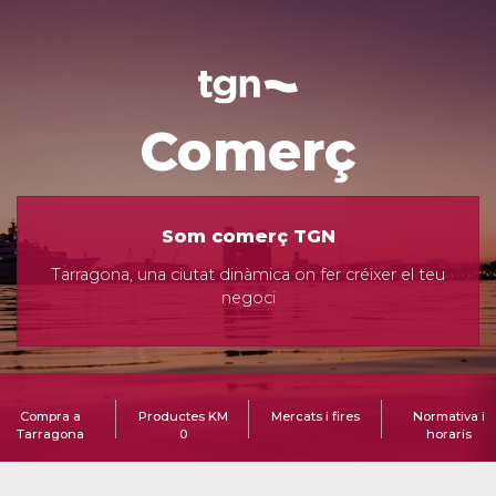
Comerç
Som comerç TGN
Tarragona, una ciutat dinàmica on fer créixer el teu
negoci
Compra a
Productes KM
Mercats i fires
Normativa i
Tarragona
0
horaris