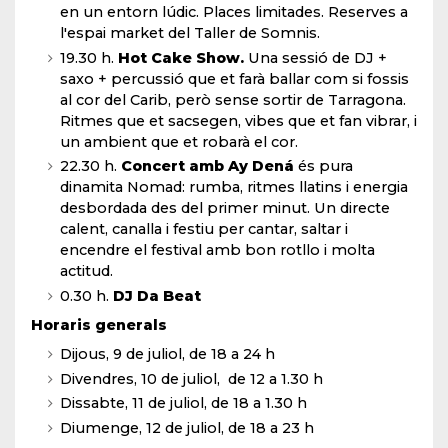
en un entorn lúdic. Places limitades. Reserves a
l'espai market del Taller de Somnis.
19.30 h.
Hot Cake Show.
Una sessió de DJ +
saxo + percussió que et farà ballar com si fossis
al cor del Carib, però sense sortir de Tarragona.
Ritmes que et sacsegen, vibes que et fan vibrar, i
un ambient que et robarà el cor.
22.30 h.
Concert amb Ay Dená
és pura
dinamita Nomad: rumba, ritmes llatins i energia
desbordada des del primer minut. Un directe
calent, canalla i festiu per cantar, saltar i
encendre el festival amb bon rotllo i molta
actitud.
0.30 h.
DJ Da Beat
Horaris generals
Dijous, 9 de juliol, de 18 a 24 h
Divendres, 10 de juliol, de 12 a 1.30 h
Dissabte, 11 de juliol, de 18 a 1.30 h
Diumenge, 12 de juliol, de 18 a 23 h​