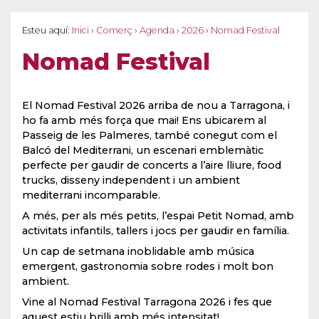
Esteu aquí:
Inici
›
Comerç
›
Agenda
›
2026
›
Nomad Festival
Nomad Festival
El Nomad Festival 2026 arriba de nou a Tarragona, i
ho fa amb més força que mai! Ens ubicarem al
Passeig de les Palmeres, també conegut com el
Balcó del Mediterrani, un escenari emblemàtic
perfecte per gaudir de concerts a l’aire lliure, food
trucks, disseny independent i un ambient
mediterrani incomparable.
​A més, per als més petits, l’espai Petit Nomad, amb
activitats infantils, tallers i jocs per gaudir en família.
Un cap de setmana inoblidable amb música
emergent, gastronomia sobre rodes i molt bon
ambient.
Vine al Nomad Festival Tarragona 2026 i fes que
aquest estiu brilli amb més intensitat!