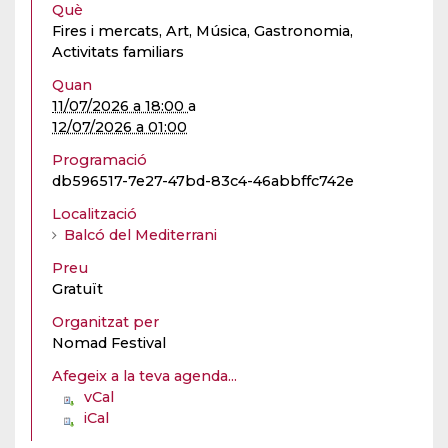
Què
Fires i mercats, Art, Música, Gastronomia,
Activitats familiars
Quan
11/07/2026 a 18:00
a
12/07/2026 a 01:00
Programació
db596517-7e27-47bd-83c4-46abbffc742e
Localització
Balcó del Mediterrani
Preu
Gratuït
Organitzat per
Nomad Festival
Afegeix a la teva agenda...
vCal
iCal