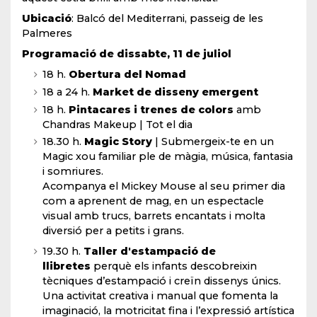
Ubicació
: Balcó del Mediterrani, passeig de les
Palmeres​​​
Programació de dissabte, 11 de juliol
18 h.
Obertura del Nomad
18 a 24 h.
Market de disseny emergent​​
​18 h.
Pintacares i trenes de colors
amb
Chandras Makeup | Tot el dia
​18.30 h.
Magic Story
| Submergeix-te en un
Magic xou familiar ple de màgia, música, fantasia
i somriures.
Acompanya el Mickey Mouse al seu primer dia
com a aprenent de mag, en un espectacle
visual amb trucs, barrets encantats i molta
diversió per a petits i grans.
​19.30 h.
Taller d'estampació de
llibretes
perquè els infants descobreixin
tècniques d’estampació i creïn dissenys únics.
Una activitat creativa i manual que fomenta la
imaginació, la motricitat fina i l’expressió artística