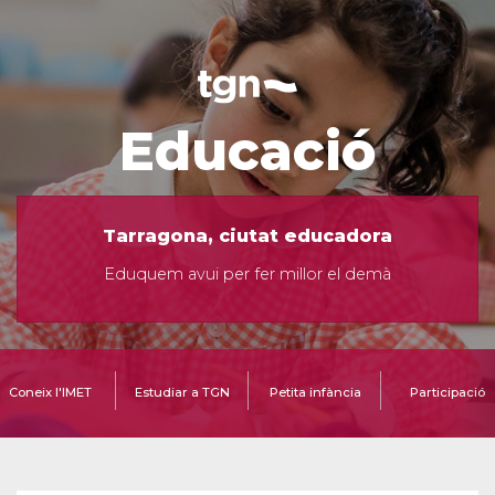
Educació
Tarragona, ciutat educadora
Eduquem avui per fer millor el demà
Coneix l'IMET
Estudiar a TGN
Petita infància
Participació