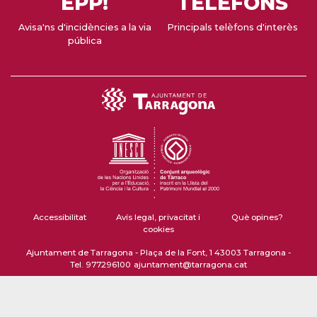
EPP!
TELÈFONS
Avisa'ns d'incidències a la via
Principals telèfons d'interès
pública
Accessibilitat
Avís legal, privacitat i
Què opines?
cookies
Ajuntament de Tarragona - Plaça de la Font, 1 43003 Tarragona -
Tel. 977296100
ajuntament@tarragona.cat