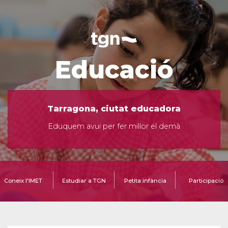
Educació
Tarragona, ciutat educadora
Eduquem avui per fer millor el demà
Coneix l'IMET
Estudiar a TGN
Petita infància
Participació