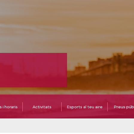
i horaris
Activitats
Esports al teu aire
Preus púb