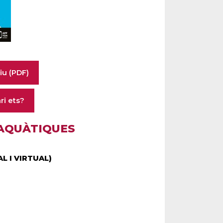
iu (PDF)
ri ets?
 AQUÀTIQUES
L I VIRTUAL)