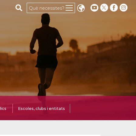
Cerca al web
Què necessites?
lics
Escoles, clubs i entitats