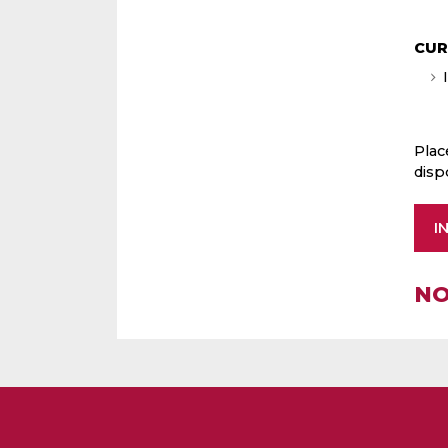
CUR
Place
disp
I
NO