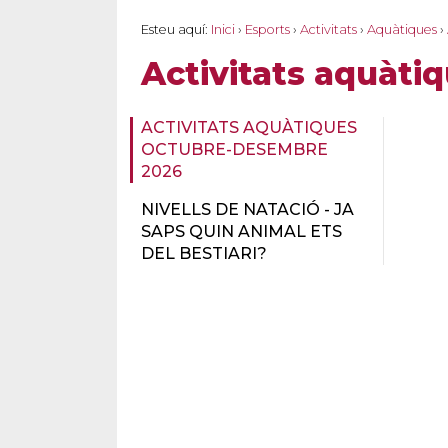
Esteu aquí:
Inici
›
Esports
›
Activitats
›
Aquàtiques
›
Activitats aquàt
ACTIVITATS AQUÀTIQUES
OCTUBRE-DESEMBRE
2026
NIVELLS DE NATACIÓ - JA
SAPS QUIN ANIMAL ETS
DEL BESTIARI?