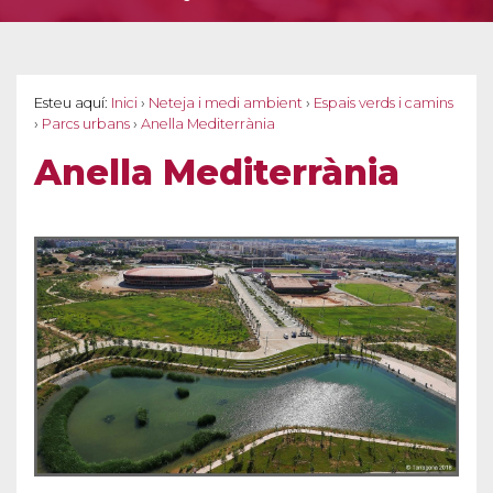
Esteu aquí:
Inici
›
Neteja i medi ambient
›
Espais verds i camins
›
Parcs urbans
›
Anella Mediterrània
Anella Mediterrània