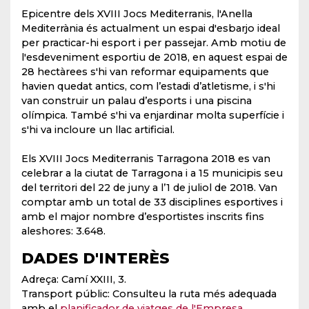
Epicentre dels XVIII Jocs Mediterranis, l'Anella
Mediterrània és actualment un espai d'esbarjo ideal
per practicar-hi esport i per passejar. Amb motiu de
l'esdeveniment esportiu de 2018, en aquest espai de
28 hectàrees s'hi van reformar equipaments que
havien quedat antics, com l’estadi d’atletisme, i s'hi
van construir un palau d’esports i una piscina
olímpica. També s'hi va enjardinar molta superfície i
s'hi va incloure un llac artificial.
Els XVIII Jocs Mediterranis Tarragona 2018 es van
celebrar a la ciutat de Tarragona i a 15 municipis seu
del territori del 22 de juny a l’1 de juliol de 2018. Van
comptar amb un total de 33 disciplines esportives i
amb el major nombre d’esportistes inscrits fins
aleshores: 3.648.
DADES D'INTERÈS
Adreça: Camí XXIII, 3.
Transport públic: Consulteu la ruta més adequada
amb el
planificador de viatges de l'Empresa