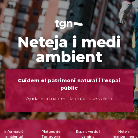
Neteja i medi
ambient
Cuidem el patrimoni natural i l'espai
públic
Ajuda'ns a mantenir la ciutat que volem
Informació
Platges de
Espais verds i
Neteja i
ambiental
Tarragona
camins
manteniment