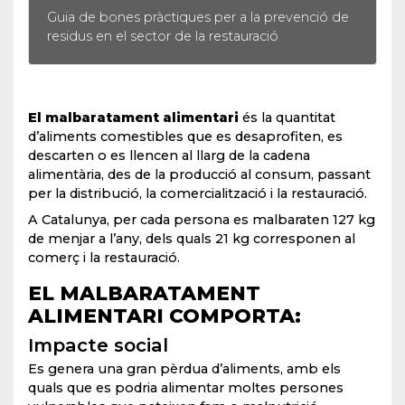
Guia de bones pràctiques per a la prevenció de
G
residus en el sector de la restauració
r
El malbaratament alimentari
és la quantitat
d’aliments comestibles que es desaprofiten, es
descarten o es llencen al llarg de la cadena
alimentària, des de la producció al consum, passant
per la distribució, la comercialització i la restauració.
A Catalunya, per cada persona es malbaraten 127 kg
de menjar a l’any, dels quals 21 kg corresponen al
comerç i la restauració.
EL MALBARATAMENT
ALIMENTARI COMPORTA:
Impacte social
Es genera una gran pèrdua d’aliments, amb els
quals que es podria alimentar moltes persones