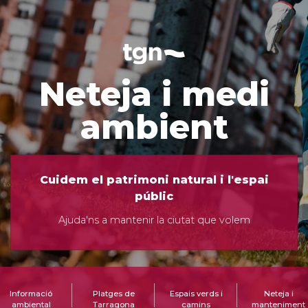
Neteja i medi
ambient
Cuidem el patrimoni natural i l'espai
públic
Ajuda'ns a mantenir la ciutat que volem
Informació
Platges de
Espais verds i
Neteja i
ambiental
Tarragona
camins
manteniment