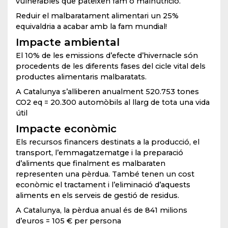
vulnerables que pateixen fam o malnutrició.
Reduir el malbaratament alimentari un 25%
equivaldria a acabar amb la fam mundial!
Impacte ambiental
El 10% de les emissions d’efecte d’hivernacle són
procedents de les diferents fases del cicle vital dels
productes alimentaris malbaratats.
A Catalunya s’alliberen anualment 520.753 tones
CO2 eq = 20.300 automòbils al llarg de tota una vida
útil
Impacte econòmic
Els recursos financers destinats a la producció, el
transport, l’emmagatzematge i la preparació
d’aliments que finalment es malbaraten
representen una pèrdua. També tenen un cost
econòmic el tractament i l’eliminació d’aquests
aliments en els serveis de gestió de residus.
A Catalunya, la pèrdua anual és de 841 milions
d’euros = 105 € per persona