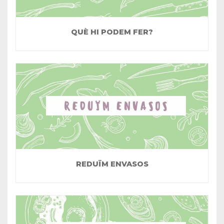
QUÈ HI PODEM FER?
REDUÏM ENVASOS