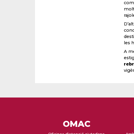
come
molt
rajo
D’al
conc
dest
les 
A mé
esti
rebr
vigè
OMAC