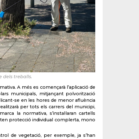
 dels treballs.
mativa. A més es començarà l’aplicació de
lars municipals, mitjançant polvorització
 aplicant-se en les hores de menor afluència
ealitzarà per tots els carrers del municipi,
rca la normativa, s’instal·laran cartells
orten protecció individual complerta, mono
trol de vegetació, per exemple, ja s’han