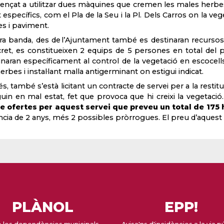
nçat a utilitzar dues màquines que cremen les males herbes
 específics, com el Pla de la Seu i la Pl. Dels Carros on la ve
les i paviment.
tra banda, des de l’Ajuntament també es destinaran recursos 
ret, es constitueixen 2 equips de 5 persones en total del pl
inaran específicament al control de la vegetació en escocell
herbes i instal·lant malla antigerminant on estigui indicat.
s, també s’està licitant un contracte de servei per a la restit
guin en mal estat, fet que provoca que hi creixi la vegetació
e ofertes per aquest servei que preveu un total de 175 
ncia de 2 anys, més 2 possibles pròrrogues. El preu d’aquest
PLÀNOL
EPP!