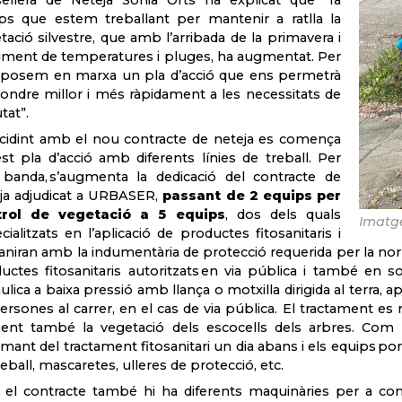
ellera de Neteja Sonia Orts ha explicat que “fa
s que estem treballant per mantenir a ratlla la
tació silvestre, que amb l’arribada de la primavera i
gment de temperatures i pluges, ha augmentat. Per
 posem en marxa un pla d’acció que ens permetrà
ondre millor i més ràpidament a les necessitats de
utat”.
cidint amb el nou contracte de neteja es comença
st pla d’acció amb diferents línies de treball. Per
banda, s’augmenta la dedicació del contracte de
ja adjudicat a URBASER,
passant de 2 equips per
trol de vegetació a 5 equips
, dos dels quals
Imatge
cialitzats en l’aplicació de productes fitosanitaris i
aniran amb la indumentària de protecció requerida per la nor
uctes fitosanitaris autoritzats en via pública i també en so
àulica a baixa pressió amb llança o motxilla dirigida al terra,
ersones al carrer, en el cas de via pública. El tractament es r
oent també la vegetació dels escocells dels arbres. Com ma
rmant del tractament fitosanitari un dia abans i els equips p
reball, mascaretes, ulleres de protecció, etc.
 el contracte també hi ha diferents maquinàries per a con