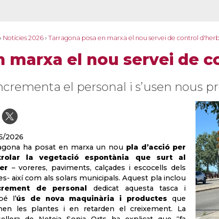
›
Notícies 2026
›
Tarragona posa en marxa el nou servei de control d'her
 marxa el nou servei de c
incrementa el personal i s’usen nous p
5/2026
ragona ha posat en marxa un nou
pla d’acció per
trolar la vegetació espontània que surt al
er
– voreres, paviments, calçades i escocells dels
es- així com als solars municipals. Aquest pla inclou
crement de personal
dedicat aquesta tasca i
é l’
ús de nova maquinària i productes
que
en les plantes i en retarden el creixement. La