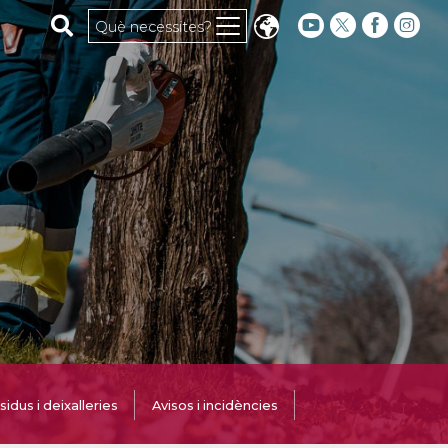
Cerca al web
Què necessites?
idus i deixalleries
Avisos i incidències