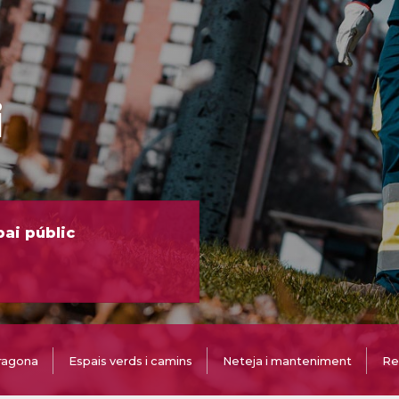
i
pai públic
ragona
Espais verds i camins
Neteja i manteniment
Res