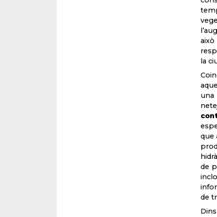
cons
temp
vege
l’au
això
resp
la ci
Coin
aque
una 
nete
con
espe
que 
prod
hidr
de p
incl
info
de t
Dins