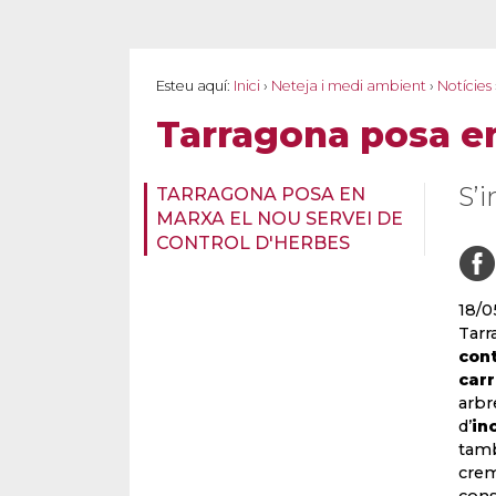
Esteu aquí:
Inici
›
Neteja i medi ambient
›
Notícies
Tarragona posa en
S’
TARRAGONA POSA EN
MARXA EL NOU SERVEI DE
CONTROL D'HERBES
18/0
Tar
con
carr
arbr
d’
in
tamb
crem