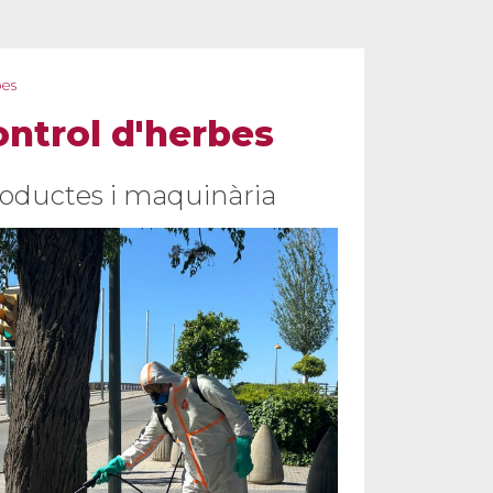
bes
ontrol d'herbes
roductes i maquinària