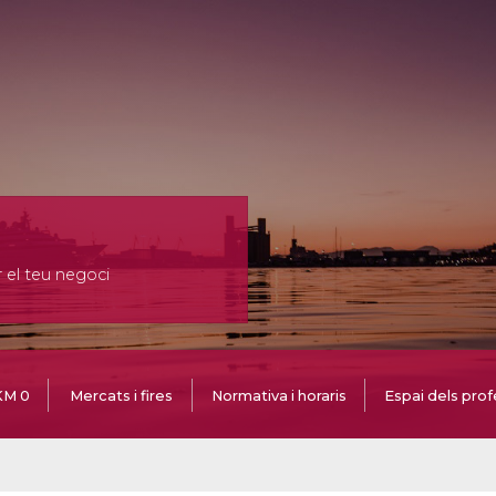
r el teu negoci
KM 0
Mercats i fires
Normativa i horaris
Espai dels prof