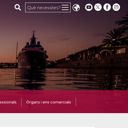
Cerca al web
Què necessites?
essionals
Òrgans i ens comercials