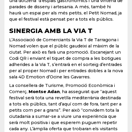
una dotzena d’espais gastronòmics i una vintena de
parades de disseny i artesania. A més, també hi
haurà un espai per als més petits, el Petit Nomad, ja
que el festival està pensat per a tots els públics.
SINERGIA AMB LA VIA T
L’Associació de Comerciants la Via T de Tarragona i
Nomad volen que el públic gaudeixi al màxim de la
ciutat. Per això es farà una promoció. Escanejant un
Codi QR i enviant el tiquet de compra a les botigues
adherides a la Via T, s’entrarà en el sorteig d’entrades
per al proper Nomad i per entrades dobles a la nova
sala 4D Emotion d’Ocine les Gavarres.
La consellera de Turisme, Promoció Econòmica i
Comerç,
Montse Adan
, ha assegurat que “aquest
festival serà tota una revetlla mediterrània destinada
a tots els públics, tant d’aquí com de fora, tant per a
petits com per a grans”. Per això “convidem tota la
ciutadania a sumar-se a viure una experiència que
serà molt positiva i que esperem puguem repetir
cada any. L’àmplia oferta que trobaran els visitants