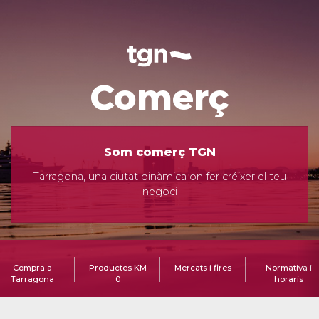
Comerç
Som comerç TGN
Tarragona, una ciutat dinàmica on fer créixer el teu
negoci
Compra a
Productes KM
Mercats i fires
Normativa i
Tarragona
0
horaris