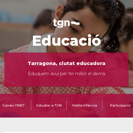
Educació
Tarragona, ciutat educadora
Eduquem avui per fer millor el demà
Coneix l'IMET
Estudiar a TGN
Petita infància
Participació