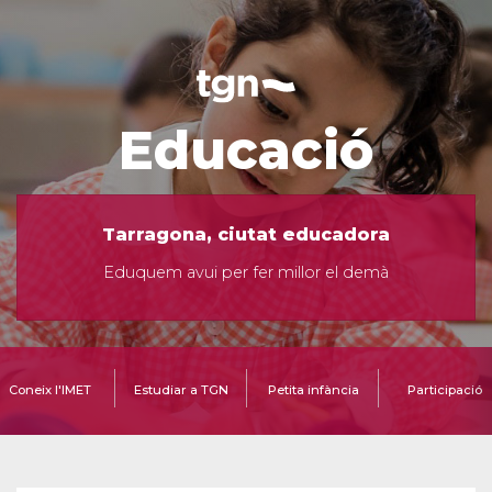
Educació
Tarragona, ciutat educadora
Eduquem avui per fer millor el demà
Coneix l'IMET
Estudiar a TGN
Petita infància
Participació