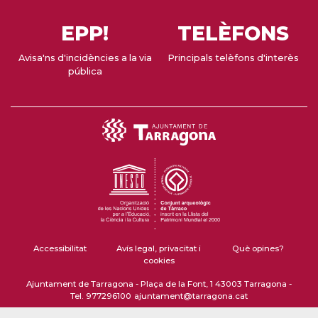
EPP!
TELÈFONS
Avisa'ns d'incidències a la via
Principals telèfons d'interès
pública
Accessibilitat
Avís legal, privacitat i
Què opines?
cookies
Ajuntament de Tarragona - Plaça de la Font, 1 43003 Tarragona -
Tel. 977296100
ajuntament@tarragona.cat