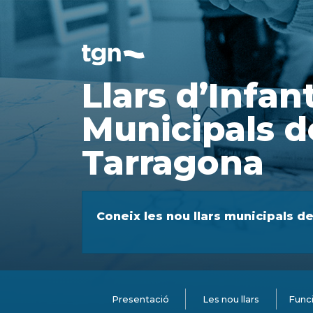
Llars d’Infan
Municipals d
Tarragona
Coneix les nou llars municipals d
Presentació
Les nou llars
Funci