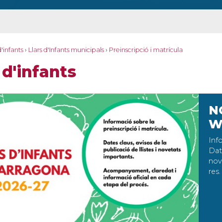
d'infants
›
Llars d'Infants municipals
›
Preinscripció i matrícula
 d'infants
N
W
Info
Date
nov
res.