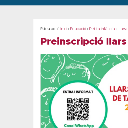
Esteu aquí:
Inici
›
Educació
›
Petita infància
›
Llars 
Preinscripció llars
E
ipció i matrícula.
icació de llistes i
 no se t'escapi