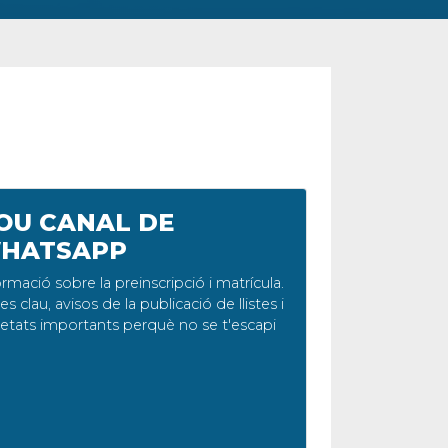
OU CANAL DE
HATSAPP
rmació sobre la preinscripció i matrícula.
s clau, avisos de la publicació de llistes i
etats importants perquè no se t'escapi