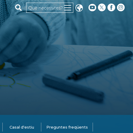
Cerca al web
Què necessites?
Casal d'estiu
Preguntes freqüents