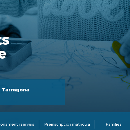
ts
e
e Tarragona
onament i serveis
Preinscripció i matrícula
Famílies