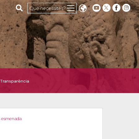
Cerca al web
Què necessites?
Transparència
24 esmenada