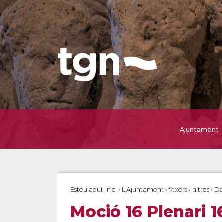
Ajuntament
Esteu aquí:
Inici
›
L'Ajuntament
›
fitxers
›
altres
›
Do
Moció 16 Plenari 