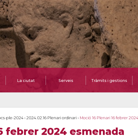
La ciutat
Serveis
Tràmits i gestions
cs-ple-2024
›
2024.02.16 Plenari ordinari
›
Moció 16 Plenari 16 febrer 20
16 febrer 2024 esmenada