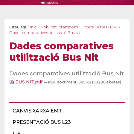
emissions
Esteu aquí:
Inici
›
Mobilitat i transports
›
Fitxers
›
Altres
›
EMT
›
Dades comparatives utilització Bus Nit
Dades comparatives
utilització Bus Nit
Dades comparatives utilització Bus Nit
BUS NIT.pdf
— PDF document, 969 kB (992868 bytes)
CANVIS XARXA EMT
PRESENTACIÓ BUS L23
L-8