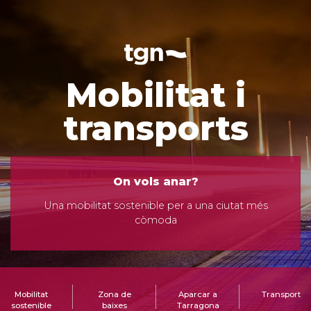
Mobilitat i
transports
On vols anar?
Una mobilitat sostenible per a una ciutat més
còmoda
Mobilitat
Zona de
Aparcar a
Transport
sostenible
baixes
Tarragona