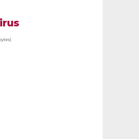
irus
bytes)