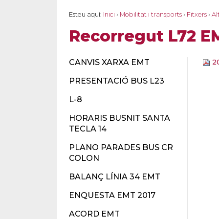
Esteu aquí:
Inici
›
Mobilitat i transports
›
Fitxers
›
Al
Recorregut L72 EM
CANVIS XARXA EMT
20
PRESENTACIÓ BUS L23
L-8
HORARIS BUSNIT SANTA
TECLA 14
PLANO PARADES BUS CR
COLON
BALANÇ LÍNIA 34 EMT
ENQUESTA EMT 2017
ACORD EMT