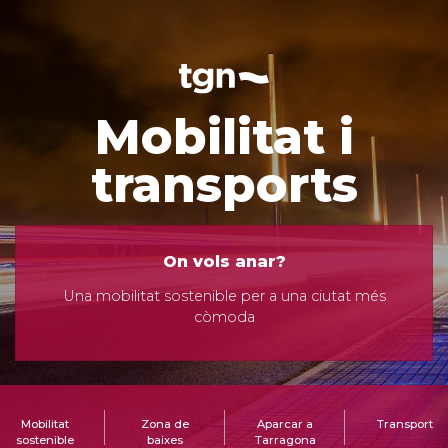
Mobilitat i
transports
On vols anar?
Una mobilitat sostenible per a una ciutat més
còmoda
Mobilitat
Zona de
Aparcar a
Transport
sostenible
baixes
Tarragona