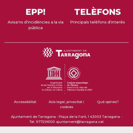
EPP!
TELÈFONS
Avisa'ns d'incidències a la via
Principals telèfons d'interès
pública
Accessibilitat
Avís legal, privacitat i
Què opines?
cookies
Ajuntament de Tarragona - Plaça de la Font, 1 43003 Tarragona -
Tel. 977296100
ajuntament@tarragona.cat