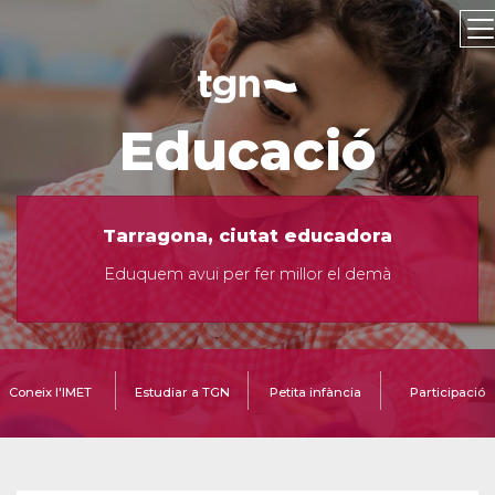
Educació
Tarragona, ciutat educadora
Eduquem avui per fer millor el demà
Coneix l'IMET
Estudiar a TGN
Petita infància
Participació