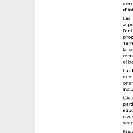
s’e
d’In
Les 
aspe
l’en
prop
Tarr
la s
recu
el be
La i
que 
orie
inclu
L’Aj
part
educ
dive
ser 
Enqu