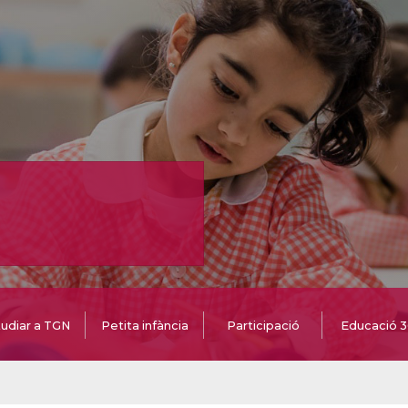
udiar a TGN
Petita infància
Participació
Educació 