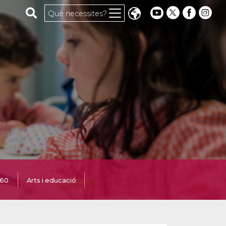
Cerca al web
Què necessites?
360
Arts i educació