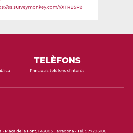
ps://es.surveymonkey.com/r/XTRB5R8
TELÈFONS
ública
Principals telèfons d'interès
- Plaça de la Font, 1 43003 Tarragona - Tel. 977296100