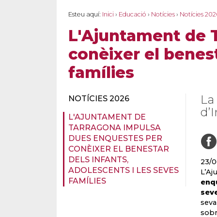
Esteu aquí:
Inici
›
Educació
›
Notícies
›
Notícies 202
L'Ajuntament de 
conèixer el benest
famílies
La
NOTÍCIES 2026
d’
L'AJUNTAMENT DE
TARRAGONA IMPULSA
DUES ENQUESTES PER
CONÈIXER EL BENESTAR
DELS INFANTS,
23/0
ADOLESCENTS I LES SEVES
L’A
FAMÍLIES
enqu
sev
seva
sobr