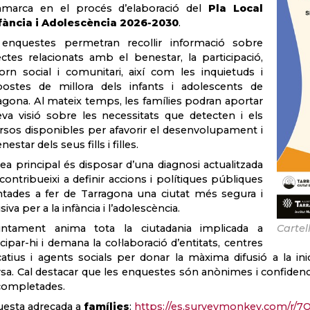
mmarca en el procés d’elaboració del
Pla Local
fància i Adolescència 2026-2030
.
enquestes permetran recollir informació sobre
ctes relacionats amb el benestar, la participació,
torn social i comunitari, així com les inquietuds i
ostes de millora dels infants i adolescents de
agona. Al mateix temps, les famílies podran aportar
eva visió sobre les necessitats que detecten i els
rsos disponibles per afavorir el desenvolupament i
nestar dels seus fills i filles.
dea principal és disposar d’una diagnosi actualitzada
contribueixi a definir accions i polítiques públiques
ntades a fer de Tarragona una ciutat més segura i
siva per a la infància i l’adolescència.
Cartell
untament anima tota la ciutadania implicada a
icipar-hi i demana la col·laboració d’entitats, centres
atius i agents socials per donar la màxima difusió a la inici
rsa. Cal destacar que les enquestes són anònimes i confiden
completades.
esta adreçada a
famílies
:
https://es.surveymonkey.com/r/