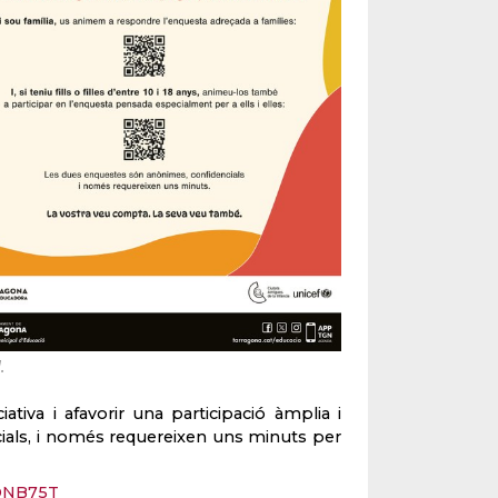
.
ativa i afavorir una participació àmplia i
cials, i només requereixen uns minuts per
7QNB75T