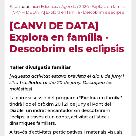
Esteu aquí:
Inici
›
Educació
›
Agenda
›
2026
›
Explora en família
›
[CANVI DE DATA] Explora en família - Descobrim els eclipsis
[CANVI DE DATA]
Explora en família -
Descobrim els eclipsis
Taller divulgatiu familiar
[Aquesta activitat estava prevista el dia 6 de juny i
s'ha traslladat al dia 20 de juny. Disculpeu les
molèsties]
La darrera sessió del programa "Explora en família"
tindrà lloc el pròxim 20 i 21 de juny al Pont del
Diable, un indret encantador on descobrirem
l'eclipsi a través d'un conte, activitat artística i
dinàmiques familiars.
A través d’activitats participatives i materials visuals,