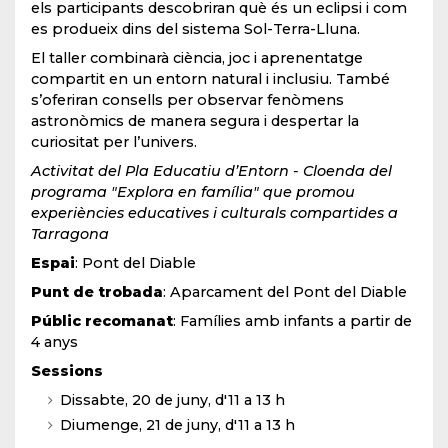
els participants descobriran què és un eclipsi i com
es produeix dins del sistema Sol-Terra-Lluna.
El taller combinarà ciència, joc i aprenentatge
compartit en un entorn natural i inclusiu. També
s’oferiran consells per observar fenòmens
astronòmics de manera segura i despertar la
curiositat per l’univers.
Activitat del Pla Educatiu d’Entorn - Cloenda del
programa "Explora en família" que promou
experiències educatives i culturals compartides a
Tarragona
Espai
: Pont del Diable
Punt de trobada
: Aparcament del Pont del Diable
Públic recomanat
: Famílies amb infants a partir de
4 anys
Sessions
Dissabte, 20 de juny, d'11 a 13 h
Diumenge, 21 de juny, d'11 a 13 h