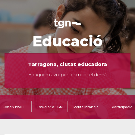
Educació
Tarragona, ciutat educadora
Eduquem avui per fer millor el demà
Coneix l'IMET
Estudiar a TGN
Petita infància
Participació