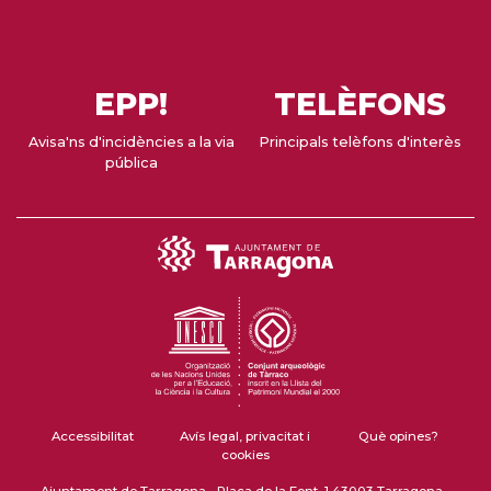
EPP!
TELÈFONS
Avisa'ns d'incidències a la via
Principals telèfons d'interès
pública
Accessibilitat
Avís legal, privacitat i
Què opines?
cookies
Ajuntament de Tarragona - Plaça de la Font, 1 43003 Tarragona -