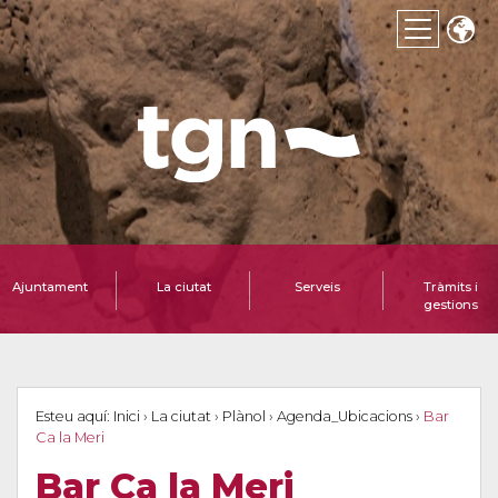
Ajuntament
La ciutat
Serveis
Tràmits i
gestions
Esteu aquí:
Inici
›
La ciutat
›
Plànol
›
Agenda_Ubicacions
›
Bar
Ca la Meri
Bar Ca la Meri