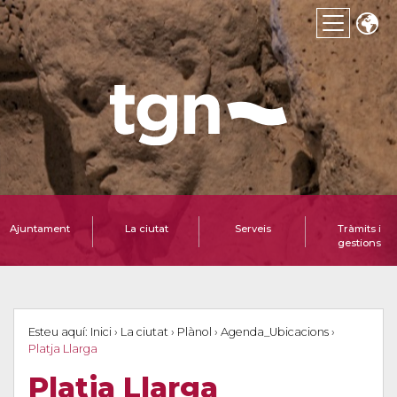
Ajuntament
La ciutat
Serveis
Tràmits i
gestions
Esteu aquí:
Inici
›
La ciutat
›
Plànol
›
Agenda_Ubicacions
›
Platja Llarga
Platja Llarga