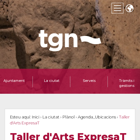
Ajuntament
La ciutat
Serveis
Tràmits i
gestions
Esteu aquí:
Inici
›
La ciutat
›
Plànol
›
Agenda_Ubicacions
›
Taller
d'Arts ExpresaT
Taller d'Arts ExpresaT