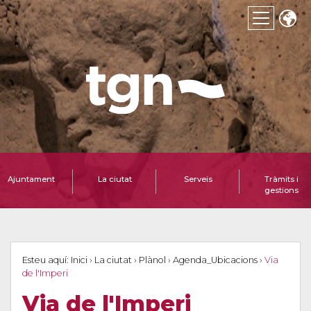
Ajuntament
La ciutat
Serveis
Tràmits i
gestions
Esteu aquí:
Inici
›
La ciutat
›
Plànol
›
Agenda_Ubicacions
›
Via
de l'Imperi
Via de l'Imperi