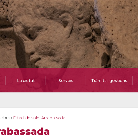
La ciutat
Serveis
Tràmits i gestions
cions
›
Estadi de volei Arrabassada
rrabassada