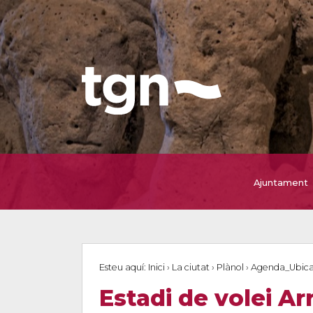
Ajuntament
Esteu aquí:
Inici
›
La ciutat
›
Plànol
›
Agenda_Ubica
Estadi de volei A