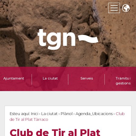
Ajuntament
La ciutat
Serveis
Tràmits i
gestions
Esteu aquí:
Inici
›
La ciutat
›
Plànol
›
Agenda_Ubicacions
›
Club
de Tir al Plat Tàrraco
Club de Tir al Plat