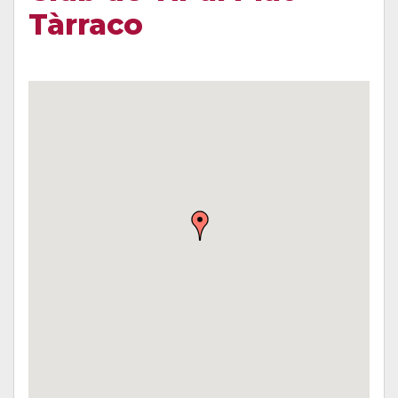
Tàrraco