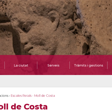
La ciutat
Serveis
Tràmits i gestions
cions
›
Escales Reials - Moll de Costa
oll de Costa