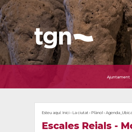
Ajuntament
Esteu aquí:
Inici
›
La ciutat
›
Plànol
›
Agenda_Ubica
Escales Reials - M