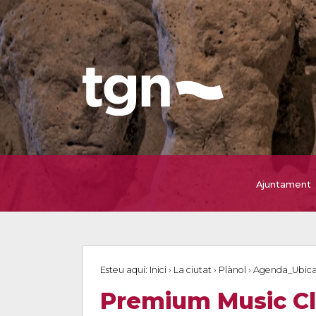
Ajuntament
Esteu aquí:
Inici
›
La ciutat
›
Plànol
›
Agenda_Ubica
Premium Music C