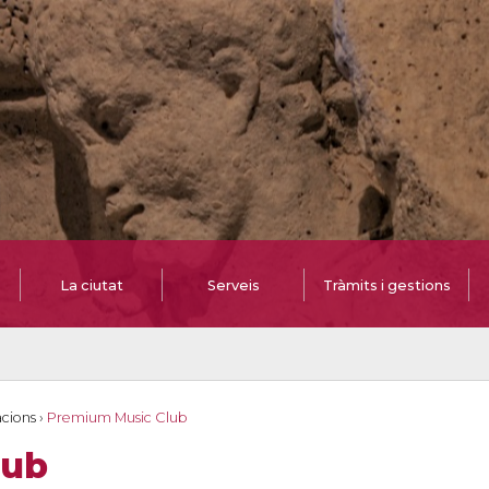
La ciutat
Serveis
Tràmits i gestions
cions
›
Premium Music Club
lub