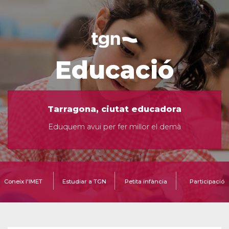
Educació
Tarragona, ciutat educadora
Eduquem avui per fer millor el demà
Coneix l'IMET
Estudiar a TGN
Petita infància
Participació