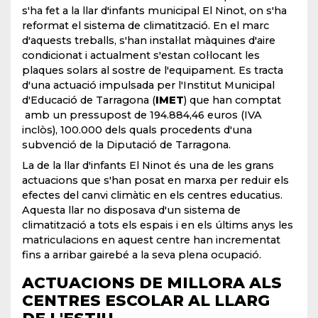
s'ha fet a la llar d'infants municipal El Ninot, on s'ha
reformat el sistema de climatització. En el marc
d'aquests treballs, s'han instal·lat màquines d'aire
condicionat i actualment s'estan col·locant les
plaques solars al sostre de l'equipament. Es tracta
d'una actuació impulsada per l'Institut Municipal
d'Educació de Tarragona (
IMET
) que han comptat
amb un pressupost de 194.884,46 euros (IVA
inclòs), 100.000 dels quals procedents d'una
subvenció de la Diputació de Tarragona.
La de la llar d'infants El Ninot és una de les grans
actuacions que s'han posat en marxa per reduir els
efectes del canvi climàtic en els centres educatius.
Aquesta llar no disposava d'un sistema de
climatització a tots els espais i en els últims anys les
matriculacions en aquest centre han incrementat
fins a arribar gairebé a la seva plena ocupació.
ACTUACIONS DE MILLORA ALS
CENTRES ESCOLAR AL LLARG
DE L'ESTIU