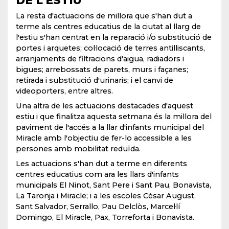
La resta d'actuacions de millora que s'han dut a
terme als centres educatius de la ciutat al llarg de
l'estiu s'han centrat en la reparació i/o substitució de
portes i arquetes; col·locació de terres antilliscants,
arranjaments de filtracions d'aigua, radiadors i
bigues; arrebossats de parets, murs i façanes;
retirada i substitució d'urinaris; i el canvi de
videoporters, entre altres.
Una altra de les actuacions destacades d'aquest
estiu i que finalitza aquesta setmana és la millora del
paviment de l'accés a la llar d'infants municipal del
Miracle amb l'objectiu de fer-lo accessible a les
persones amb mobilitat reduïda.
Les actuacions s'han dut a terme en diferents
centres educatius com ara les llars d'infants
municipals El Ninot, Sant Pere i Sant Pau, Bonavista,
La Taronja i Miracle; i a les escoles Cèsar August,
Sant Salvador, Serrallo, Pau Delclòs, Marcel·lí
Domingo, El Miracle, Pax, Torreforta i Bonavista.