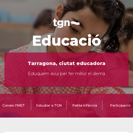
Educació
Tarragona, ciutat educadora
Eduquem avui per fer millor el demà
Coneix l'IMET
Estudiar a TGN
Petita infància
Participació