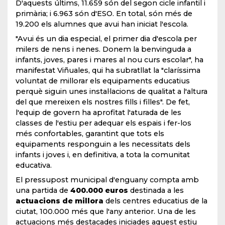
D'aquests últims, 11.659 són del segon cicle infantil i
primària; i 6.963 són d'ESO. En total, són més de
19.200 els alumnes que avui han iniciat l'escola.
"Avui és un dia especial, el primer dia d'escola per
milers de nens i nenes. Donem la benvinguda a
infants, joves, pares i mares al nou curs escolar", ha
manifestat Viñuales, qui ha subratllat la "claríssima
voluntat de millorar els equipaments educatius
perquè siguin unes instal·lacions de qualitat a l'altura
del que mereixen els nostres fills i filles". De fet,
l'equip de govern ha aprofitat l'aturada de les
classes de l'estiu per adequar els espais i fer-los
més confortables, garantint que tots els
equipaments responguin a les necessitats dels
infants i joves i, en definitiva, a tota la comunitat
educativa.
El pressupost municipal d'enguany compta amb
una partida de
400.000 euros
destinada a les
actuacions de millora
dels centres educatius de la
ciutat, 100.000 més que l'any anterior. Una de les
actuacions més destacades iniciades aquest estiu