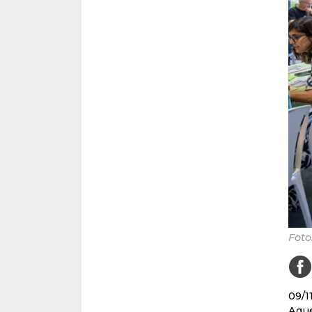
Foto
09/1
Aque