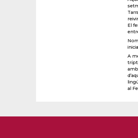
setm
Tarr
reivi
El f
entr
Nomé
inici
A mé
tríp
amb 
d’aq
ling
al F