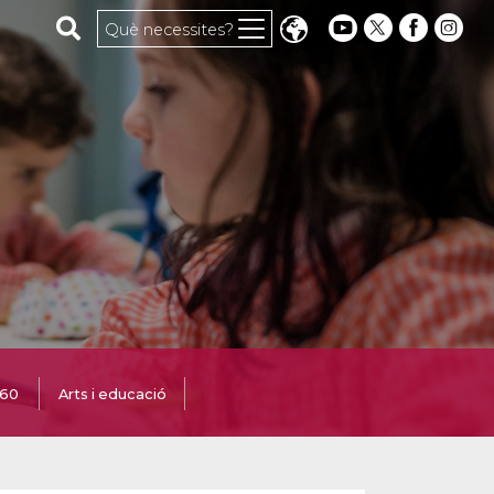
Cerca al web
Què necessites?
360
Arts i educació