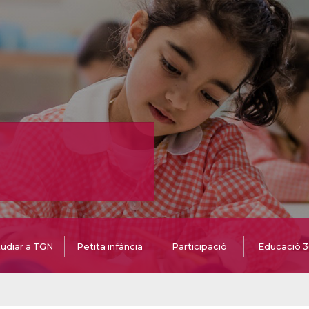
udiar a TGN
Petita infància
Participació
Educació 