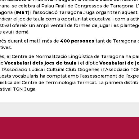
ana, se celebra al Palau Firal i de Congressos de Tarragona. L
agona (
IMET
) i l’associació Tarragona Juga organitzen aquest
ndicar el joc de taula com a oportunitat educativa, i com a activi
estival ofereix un ampli ventall de formes de jugar i es plante
e avui i demà.
s durant el matí, més de
400 persones
tant de Tarragona c
atives.
s, el Centre de Normalització Lingüística de Tarragona ha part
tic
Vocabulari dels jocs de taula
i el díptic
Vocabulari de jo
l'Associació Lúdica i Cultural Club Diògenes i l’Associació TGN 
uests vocabularis ha comptat amb l’assessorament de l’expert 
üística del Centre de Terminologia Termcat. La primera distrib
estival TGN Juga.