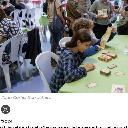
: Joan Carles Borrachero
1/2024
st dissabte al matí s'ha inaugurat la tercera edició del festival