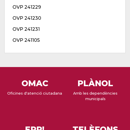
OVP 241229
OVP 241230
OVP 241231
OVP 241105
OMAC
PLÀNOL
Oficines d'atenció ciutadana
Amb les dependències
municipals
EPP!
TELÈFONS