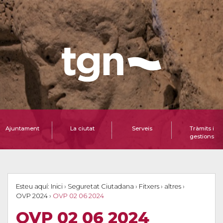
Ajuntament
La ciutat
Serveis
Tràmits i
gestions
Esteu aquí:
Inici
›
Seguretat Ciutadana
›
Fitxers
›
altres
›
OVP 2024
›
OVP 02 06 2024
OVP 02 06 2024