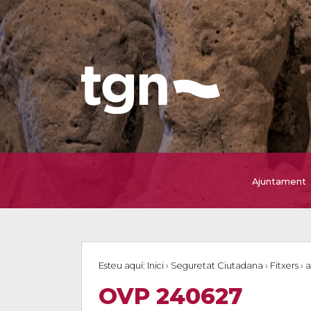
Ajuntament
Esteu aquí:
Inici
›
Seguretat Ciutadana
›
Fitxers
›
a
OVP 240627