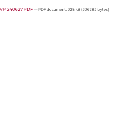
VP 240627.PDF
— PDF document, 328 kB (336283 bytes)