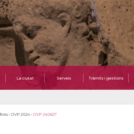
La ciutat
Serveis
Tràmits i gestions
ltres
›
OVP 2024
›
OVP 240627