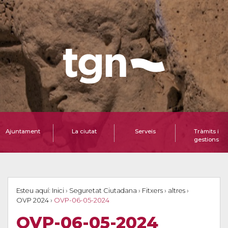
Ajuntament
La ciutat
Serveis
Tràmits i
gestions
Esteu aquí:
Inici
›
Seguretat Ciutadana
›
Fitxers
›
altres
›
OVP 2024
›
OVP-06-05-2024
OVP-06-05-2024