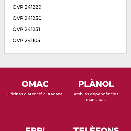
OVP 241229
OVP 241230
OVP 241231
OVP 241105
OMAC
PLÀNOL
Oficines d'atenció ciutadana
Amb les dependències
municipals
EPP!
TELÈFONS