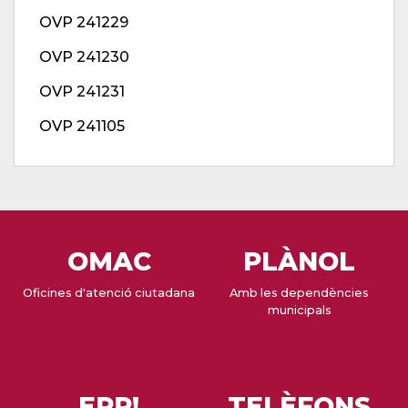
OVP 241229
OVP 241230
OVP 241231
OVP 241105
OMAC
PLÀNOL
Oficines d'atenció ciutadana
Amb les dependències
municipals
EPP!
TELÈFONS