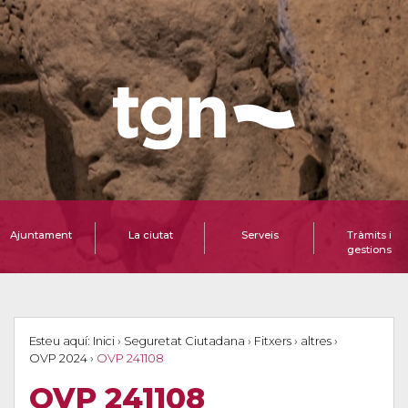
Ajuntament
La ciutat
Serveis
Tràmits i
gestions
Esteu aquí:
Inici
›
Seguretat Ciutadana
›
Fitxers
›
altres
›
OVP 2024
›
OVP 241108
OVP 241108